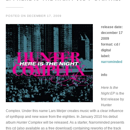
POSTED ON
DECEMBER 17, 2009
release date:
december 17
2009
format: cd /
digital
label:
narrominded
info
Here Is the
Night EP
is the
first release by
Hunter
Complex. Under this name Lars Meijer creates music with a clear influence
of synthpop and new wave from the eighties. In January 2010 his debut
album
Hunter Complex
will be released. As a starter, Narrominded presents
this cd (also available as a free download) containing reworks of the track