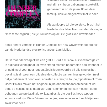
met zijn synthpop dat ontegensprekelijk
gebaseerd is op de jaren ’80 en daar
tamelijk unieke dingen wist met te doen.
Als aanloopje tot die eerste cd bracht het
Nederlandse label Narrominded de single
Here Is the Night
uit, die je trouwens op de site gratis kan downloaden.
Zoals eerder vermeld is Hunter Complex het new wave/synthpopproject
van de Nederlandse electronica-artiest Lars Meijer.
Het is maar de vraag of we een gratis EP (die dus ook als volwaardige cd
in digipack verkrijgbaar is) even streng moeten beoordelen dan wanneer je
er geld moet voor neer leggen. Zoals tegenwoordig bij alle singles het
geval is, is dit weer een uitgebreide collectie van remixes geworden (niet
dat je dat nu echt hoort want artiesten als Garçon Taupe, Spoelstra of Coen
Oscar Polack maken het origineel bijna onherkenbaar) en het durft wel
eens de richting uit te gaan van Jan Hammer en mensen met een goed
geheugen weten dat dit de ex-jazzartiest is die destijds hoge toppen
scoorde met zijn Miami Vice-nummertjes, een serie waar Lars Meijer een
zwak voor heeft.