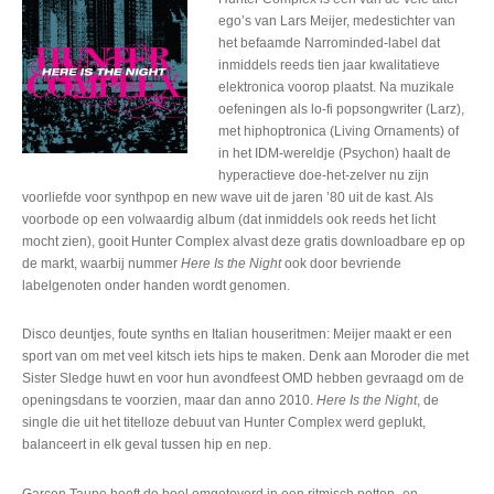
ego’s van Lars Meijer, medestichter van
het befaamde Narrominded-label dat
inmiddels reeds tien jaar kwalitatieve
elektronica voorop plaatst. Na muzikale
oefeningen als lo-fi popsongwriter (Larz),
met hiphoptronica (Living Ornaments) of
in het IDM-wereldje (Psychon) haalt de
hyperactieve doe-het-zelver nu zijn
voorliefde voor synthpop en new wave uit de jaren ’80 uit de kast. Als
voorbode op een volwaardig album (dat inmiddels ook reeds het licht
mocht zien), gooit Hunter Complex alvast deze gratis downloadbare ep op
de markt, waarbij nummer
Here Is the Night
ook door bevriende
labelgenoten onder handen wordt genomen.
Disco deuntjes, foute synths en Italian houseritmen: Meijer maakt er een
sport van om met veel kitsch iets hips te maken. Denk aan Moroder die met
Sister Sledge huwt en voor hun avondfeest OMD hebben gevraagd om de
openingsdans te voorzien, maar dan anno 2010.
Here Is the Night
, de
single die uit het titelloze debuut van Hunter Complex werd geplukt,
balanceert in elk geval tussen hip en nep.
Garçon Taupe heeft de boel omgetoverd in een ritmisch potten- en