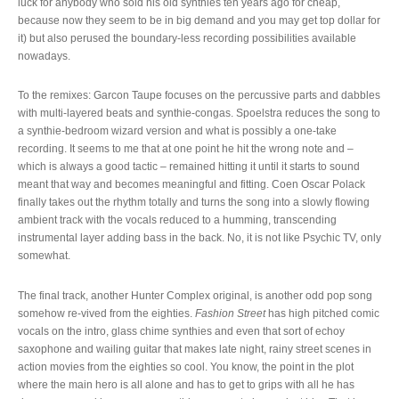
luck for anybody who sold his old synthies ten years ago for cheap,
because now they seem to be in big demand and you may get top dollar for
it) but also perused the boundary-less recording possibilities available
nowadays.
To the remixes: Garcon Taupe focuses on the percussive parts and dabbles
with multi-layered beats and synthie-congas. Spoelstra reduces the song to
a synthie-bedroom wizard version and what is possibly a one-take
recording. It seems to me that at one point he hit the wrong note and –
which is always a good tactic – remained hitting it until it starts to sound
meant that way and becomes meaningful and fitting. Coen Oscar Polack
finally takes out the rhythm totally and turns the song into a slowly flowing
ambient track with the vocals reduced to a humming, transcending
instrumental layer adding bass in the back. No, it is not like Psychic TV, only
somewhat.
The final track, another Hunter Complex original, is another odd pop song
somehow re-vived from the eighties.
Fashion Street
has high pitched comic
vocals on the intro, glass chime synthies and even that sort of echoy
saxophone and wailing guitar that makes late night, rainy street scenes in
action movies from the eighties so cool. You know, the point in the plot
where the main hero is all alone and has to get to grips with all he has