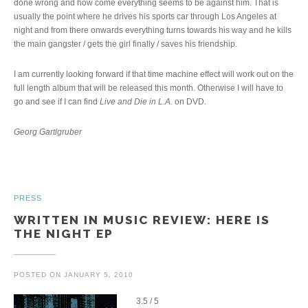
done wrong and how come everything seems to be against him. That is
usually the point where he drives his sports car through Los Angeles at
night and from there onwards everything turns towards his way and he kills
the main gangster / gets the girl finally / saves his friendship.
I am currently looking forward if that time machine effect will work out on the
full length album that will be released this month. Otherwise I will have to
go and see if I can find
Live and Die in L.A.
on DVD.
Georg Gartlgruber
PRESS
WRITTEN IN MUSIC REVIEW: HERE IS
THE NIGHT EP
POSTED ON
JANUARY 5, 2010
3.5 / 5