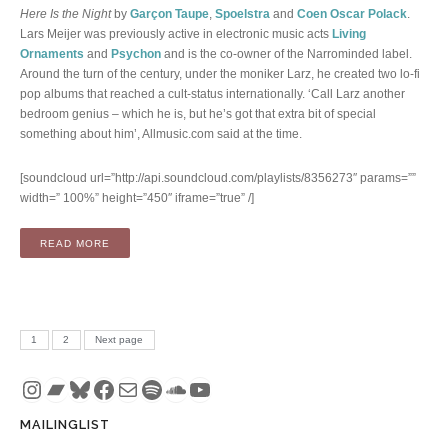
Here Is the Night
by
Garçon Taupe
,
Spoelstra
and
Coen Oscar Polack
.
Lars Meijer was previously active in electronic music acts
Living
Ornaments
and
Psychon
and is the co-owner of the Narrominded label.
Around the turn of the century, under the moniker Larz, he created two lo-fi
pop albums that reached a cult-status internationally. ‘Call Larz another
bedroom genius – which he is, but he’s got that extra bit of special
something about him’, Allmusic.com said at the time.
[soundcloud url=”http://api.soundcloud.com/playlists/8356273″ params=””
width=” 100%” height=”450″ iframe=”true” /]
“EP: HERE IS THE NIGHT (CD / DIGITAL)”
READ MORE
Posts pagination
PAGE
PAGE
1
2
Next page
Instagram
Bandcamp
Bluesky
Facebook
Mail
Spotify
SoundCloud
YouTube
MAILINGLIST