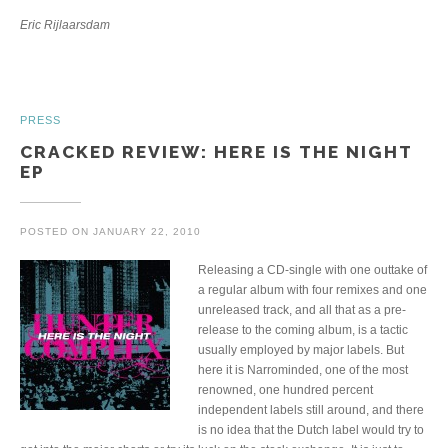
Eric Rijlaarsdam
PRESS
CRACKED REVIEW: HERE IS THE NIGHT
EP
POSTED ON
JANUARY 22, 2010
Releasing a CD-single with one outtake of
a regular album with four remixes and one
unreleased track, and all that as a pre-
release to the coming album, is a tactic
usually employed by major labels. But
here it is Narrominded, one of the most
renowned, one hundred percent
independent labels still around, and there
is no idea that the Dutch label would try to