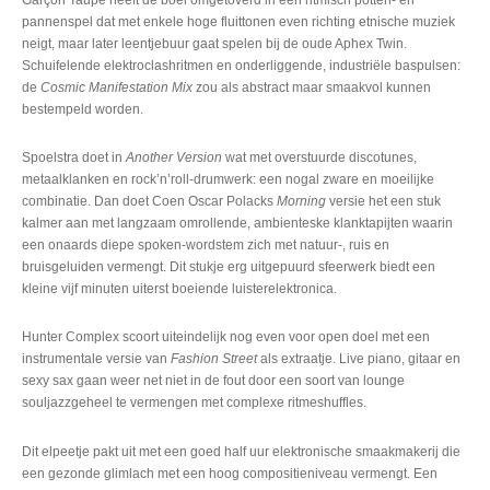
pannenspel dat met enkele hoge fluittonen even richting etnische muziek
neigt, maar later leentjebuur gaat spelen bij de oude Aphex Twin.
Schuifelende elektroclashritmen en onderliggende, industriële baspulsen:
de
Cosmic Manifestation Mix
zou als abstract maar smaakvol kunnen
bestempeld worden.
Spoelstra doet in
Another Version
wat met overstuurde discotunes,
metaalklanken en rock’n’roll-drumwerk: een nogal zware en moeilijke
combinatie. Dan doet Coen Oscar Polacks
Morning
versie het een stuk
kalmer aan met langzaam omrollende, ambienteske klanktapijten waarin
een onaards diepe spoken-wordstem zich met natuur-, ruis en
bruisgeluiden vermengt. Dit stukje erg uitgepuurd sfeerwerk biedt een
kleine vijf minuten uiterst boeiende luisterelektronica.
Hunter Complex scoort uiteindelijk nog even voor open doel met een
instrumentale versie van
Fashion Street
als extraatje. Live piano, gitaar en
sexy sax gaan weer net niet in de fout door een soort van lounge
souljazzgeheel te vermengen met complexe ritmeshuffles.
Dit elpeetje pakt uit met een goed half uur elektronische smaakmakerij die
een gezonde glimlach met een hoog compositieniveau vermengt. Een