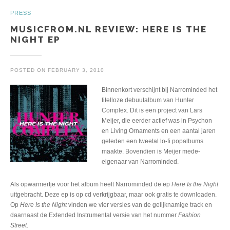
PRESS
MUSICFROM.NL REVIEW: HERE IS THE
NIGHT EP
POSTED ON
FEBRUARY 3, 2010
Binnenkort verschijnt bij Narrominded het
titelloze debuutalbum van Hunter
Complex. Dit is een project van Lars
Meijer, die eerder actief was in Psychon
en Living Ornaments en een aantal jaren
geleden een tweetal lo-fi popalbums
maakte. Bovendien is Meijer mede-
eigenaar van Narrominded.
Als opwarmertje voor het album heeft Narrominded de ep
Here Is the Night
uitgebracht. Deze ep is op cd verkrijgbaar, maar ook gratis te downloaden.
Op
Here Is t
he Night
vinden we vier versies van de gelijknamige track en
daarnaast de Extended Instrumental versie van het nummer
Fashion
Street
.