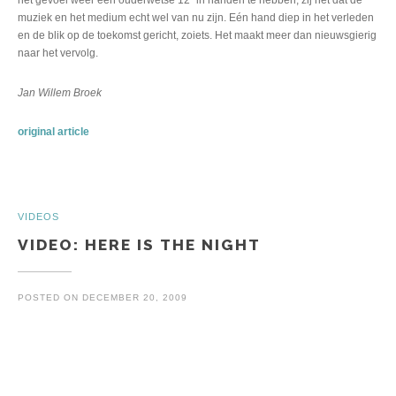
het gevoel weer een ouderwetse 12” in handen te hebben, zij het dat de
muziek en het medium echt wel van nu zijn. Eén hand diep in het verleden
en de blik op de toekomst gericht, zoiets. Het maakt meer dan nieuwsgierig
naar het vervolg.
Jan Willem Broek
original article
VIDEOS
VIDEO: HERE IS THE NIGHT
POSTED ON
DECEMBER 20, 2009