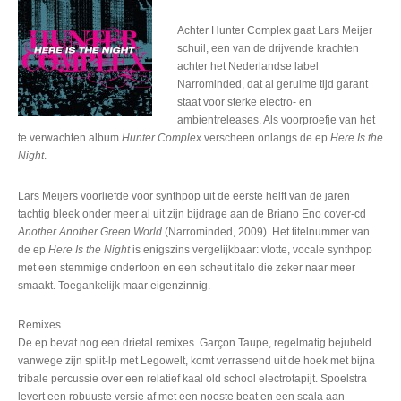
Achter Hunter Complex gaat Lars Meijer
schuil, een van de drijvende krachten
achter het Nederlandse label
Narrominded, dat al geruime tijd garant
staat voor sterke electro- en
ambientreleases. Als voorproefje van het
te verwachten album
Hunter Complex
verscheen onlangs de ep
Here Is the
Night
.
Lars Meijers voorliefde voor synthpop uit de eerste helft van de jaren
tachtig bleek onder meer al uit zijn bijdrage aan de Briano Eno cover-cd
Another Another Green World
(Narrominded, 2009). Het titelnummer van
de ep
Here Is the Night
is enigszins vergelijkbaar: vlotte, vocale synthpop
met een stemmige ondertoon en een scheut italo die zeker naar meer
smaakt. Toegankelijk maar eigenzinnig.
Remixes
De ep bevat nog een drietal remixes. Garçon Taupe, regelmatig bejubeld
vanwege zijn split-lp met Legowelt, komt verrassend uit de hoek met bijna
tribale percussie over een relatief kaal old school electrotapijt. Spoelstra
levert een robuuste versie af met een noeste beat en een scala aan