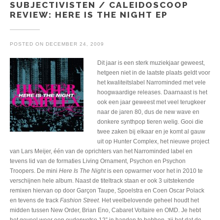
SUBJECTIVISTEN / CALEIDOSCOOP
REVIEW: HERE IS THE NIGHT EP
POSTED ON
DECEMBER 24, 2009
Dit jaar is een sterk muziekjaar geweest,
hetgeen niet in de laatste plaats geldt voor
het kwaliteitslabel Narrominded met vele
hoogwaardige releases. Daarnaast is het
ook een jaar geweest met veel terugkeer
naar de jaren 80, dus de new wave en
donkere synthpop tieren welig. Gooi die
twee zaken bij elkaar en je komt al gauw
uit op Hunter Complex, het nieuwe project
van Lars Meijer, één van de oprichters van het Narrominded label en
tevens lid van de formaties Living Ornament, Psychon en Psychon
Troopers. De mini
Here Is The Night
is een opwarmer voor het in 2010 te
verschijnen hele album. Naast de titeltrack staan er ook 3 uitstekende
remixen hiervan op door Garçon Taupe, Spoelstra en Coen Oscar Polack
en tevens de track
Fashion Street
. Het veelbelovende geheel houdt het
midden tussen New Order, Brian Eno, Cabaret Voltaire en OMD. Je hebt