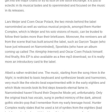
get into the major charts or try its luck on the stock exchange. It is just to
eclectic in its musical tastes and to openminded and focused on the music
in its releases.
Lars Meijer and Coen Oscar Polack, the two minds behind the label
narrominded as well as various musical projects, amongst them Hunter
Complex, which is Meijer and his solo visions of music, can be trusted to
follow their tastes more than their briefcases. Moreover, the remixers are all
from the scene that has built around the label, such as Garcon Taupe (who
have just released on Narrominded), Spoelstra (who have an album
coming up called
The Almighty Internet
) and Oscar Coen Polack himself.
And finally, this EP is also available as a free mp3 download, so it is really
more an introductory card to the label.
Albeit a rather restricted one. The music, starting from the song
Here Is the
Night
, is restricted to basic keyboard and synthesizer beats and harmonies,
very much like the electro beat experimented with in the early eighties and
which Mute records took its first steps towards eternal fame in.
Narrominded haven’t found their Depeche Mode yet, unfortunately. Only
the original track has vocals, sung in perfect mimicry of the dark, almost
gothic electro-pop that I remember from my early teenage-hood. Hunter
Complex really states that he used a lot of synties from the eighties (bad