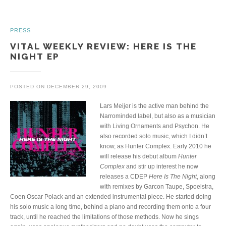
PRESS
VITAL WEEKLY REVIEW: HERE IS THE
NIGHT EP
POSTED ON
DECEMBER 29, 2009
Lars Meijer is the active man behind the
Narrominded label, but also as a musician
with Living Ornaments and Psychon. He
also recorded solo music, which I didn’t
know, as Hunter Complex. Early 2010 he
will release his debut album
Hunter
Complex
and stir up interest he now
releases a CDEP
Here Is The Night
, along
with remixes by Garcon Taupe, Spoelstra,
Coen Oscar Polack and an extended instrumental piece. He started doing
his solo music a long time, behind a piano and recording them onto a four
track, until he reached the limitations of those methods. Now he sings