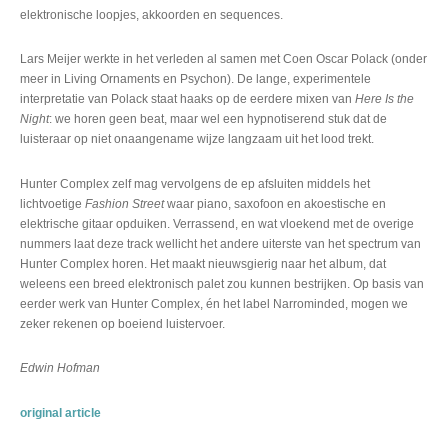
elektronische loopjes, akkoorden en sequences.
Lars Meijer werkte in het verleden al samen met Coen Oscar Polack (onder
meer in Living Ornaments en Psychon). De lange, experimentele
interpretatie van Polack staat haaks op de eerdere mixen van
Here Is the
Night
: we horen geen beat, maar wel een hypnotiserend stuk dat de
luisteraar op niet onaangename wijze langzaam uit het lood trekt.
Hunter Complex zelf mag vervolgens de ep afsluiten middels het
lichtvoetige
Fashion Street
waar piano, saxofoon en akoestische en
elektrische gitaar opduiken. Verrassend, en wat vloekend met de overige
nummers laat deze track wellicht het andere uiterste van het spectrum van
Hunter Complex horen. Het maakt nieuwsgierig naar het album, dat
weleens een breed elektronisch palet zou kunnen bestrijken. Op basis van
eerder werk van Hunter Complex, én het label Narrominded, mogen we
zeker rekenen op boeiend luistervoer.
Edwin Hofman
original article