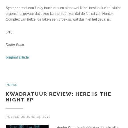
Synthpop met een funky touch dus en alhoewel ik het best leuk vindt sluipt
ergens het gevaar dat u zou kunnen denken dat de full cd van Hunter
Complex van hetzelfde laken een broek is, wat dus niet het geval is.
6/10
Didier Becu
original article
PRESS
KWADRATUUR REVIEW: HERE IS THE
NIGHT EP
POSTED ON
JUNE 18, 2010
Hunter Complex is één van de vele alter