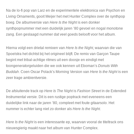
Na de lo-fi pop van Larz en de experimentele elektronica van Psychon en
Living Ornaments, gooit Meijer het met Hunter Complex over de synthpop
boeg. De albumversie van
Here Is the Night
is een donker
synthpopnummer met een duidelijk jaren ’80 gevoel en nogal monotone
zang. Een geslaagd nummer dat veel goeds belooft voor het album.
Hierna volgt een drietal remixen van
Here Is the Night
, waarvan die van
Spoelstra het dichtst bij het origineel blijft. De remix van Garçon Taupe
begint met tribal-achtige ritmes uit een doosje en eindigt met
toongeneratorgeluiden die we ook kennen uit Eboman’s
Donuts With
Buddah
. Coen Oscar Polack’s Morning Version van
Here Is
the Night
is een
zeer trage ambientversie.
De afsluitende track op
Here Is The Night
is
Fashion Street
in de Extended
Instrumental versie. Dit is een rustige poptrack met eveneens een
duidelijke link naar de jaren ’80, compleet met foute gitaarsolo. Het
nummer is echter lang niet zo donker als
Here Is the Night
.
Here Is the Night
is een interessante ep, waarvan vooral de titeltrack ons
nieuwsgierig maakt naar het album van Hunter Complex.