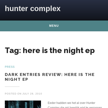
Skip to content
hunter complex
MENU
Tag:
here is the night ep
PRESS
DARK ENTRIES REVIEW: HERE IS THE
NIGHT EP
POSTED ON
JULY 28, 2010
Eeder hadden we het al over Hunter
Complex die mij heerlijk wist te verrassen