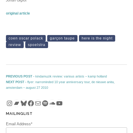
Johan Giglot
original article
coen oscar polack
garçon taupe
here is the night
review
spoelstra
Post navigation
Previous post:
PREVIOUS POST -
kindamuzik review: various artists – kamp holland
Next post:
NEXT POST -
flyer: narrominded 10 year anniversary tour, de nieuwe anita,
amsterdam – august 27 2010
Instagram
Bandcamp
Bluesky
Facebook
Mail
Spotify
SoundCloud
YouTube
MAILINGLIST
Email Address*