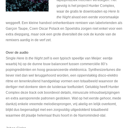
gevolg is het project Hunter Complex,
waar de gratis te downloaden ep
Here Is
the Night
alvast een eerste voorsmaakje
weggeeft. Een kleine handvol onherkenbare remixen van labelvrienden als
Garçon Taupe, Coen Oscar Polack en Spoelstra zorgen niet enkel voor een
extra diepgang, maar ook een grote diversiteit die ook de kunde van de
remixers aardig in de verf zet.
Over de audio
Single
Here Is the Night
zelf is een typisch speeltje van Meijer: eentje
waarbij hij op de dunne touw balanceert tussen commerciële 80’s
popingrediënten en hoog geavanceerde elektronica. Synthesizertunes die
liever niet dan wel teruggehoord worden, een oppervlakkig disco-elektro
ritme en tenenkrullend handgeklap vormen een totaalbeeld waarvoor de
dertiger met donkere stem de luisteraar toefluistert. Gelukkig heeft Hunter
Complex deze track ook boordevol details, minuscule inhoudswijzigingen
en extra aansporende patronen gestoken. Wat op het eerste gehoor, mede
dankzij enkele vreemde melodiesprongen, vrij akelig en lelijk overkomt,
blijkt dus begenadigd met een zorgvuldig uitgedokterd totaalbeeld
waarmee dit plaatje helemaal thuis hoort in de Narrominded-stal.