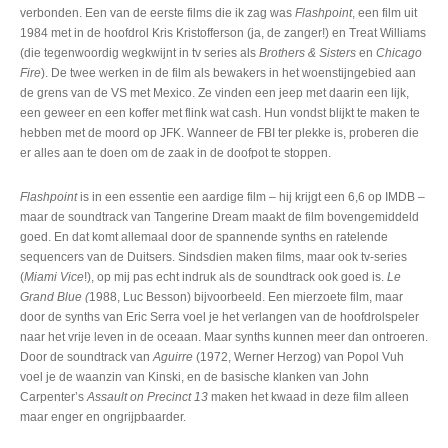
verbonden. Een van de eerste films die ik zag was
Flashpoint
, een film uit
1984 met in de hoofdrol Kris Kristofferson (ja, de zanger!) en Treat Williams
(die tegenwoordig wegkwijnt in tv series als
Brothers & Sisters
en
Chicago
Fire
). De twee werken in de film als bewakers in het woenstijngebied aan
de grens van de VS met Mexico. Ze vinden een jeep met daarin een lijk,
een geweer en een koffer met flink wat cash. Hun vondst blijkt te maken te
hebben met de moord op JFK. Wanneer de FBI ter plekke is, proberen die
er alles aan te doen om de zaak in de doofpot te stoppen.
Flashpoint
is in een essentie een aardige film – hij krijgt een 6,6 op IMDB –
maar de soundtrack van Tangerine Dream maakt de film bovengemiddeld
goed. En dat komt allemaal door de spannende synths en ratelende
sequencers van de Duitsers. Sindsdien maken films, maar ook tv-series
(
Miami Vice
!), op mij pas echt indruk als de soundtrack ook goed is.
Le
Grand Blue (
1988, Luc Besson) bijvoorbeeld. Een mierzoete film, maar
door de synths van Eric Serra voel je het verlangen van de hoofdrolspeler
naar het vrije leven in de oceaan. Maar synths kunnen meer dan ontroeren.
Door de soundtrack van
Aguirre
(1972, Werner Herzog) van Popol Vuh
voel je de waanzin van Kinski, en de basische klanken van John
Carpenter’s
Assault on Precinct 13
maken het kwaad in deze film alleen
maar enger en ongrijpbaarder.