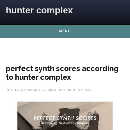
Skip to content
hunter complex
MENU
perfect synth scores according
to hunter complex
POSTED ON
AUGUST 27, 2014
BY
ADMIN
IN
PRESS