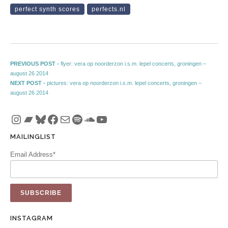
perfect synth scores
perfects.nl
Post navigation
Previous post:
PREVIOUS POST -
flyer: vera op noorderzon i.s.m. lepel concerts, groningen –
august 26 2014
Next post:
NEXT POST -
pictures: vera op noorderzon i.s.m. lepel concerts, groningen –
august 26 2014
Instagram
Bandcamp
Bluesky
Facebook
Mail
Spotify
SoundCloud
YouTube
MAILINGLIST
Email Address*
INSTAGRAM