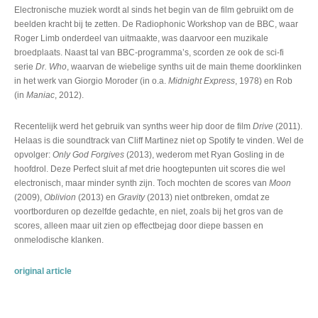
Electronische muziek wordt al sinds het begin van de film gebruikt om de
beelden kracht bij te zetten. De Radiophonic Workshop van de BBC, waar
Roger Limb onderdeel van uitmaakte, was daarvoor een muzikale
broedplaats. Naast tal van BBC-programma’s, scorden ze ook de sci-fi
serie
Dr. Who
, waarvan de wiebelige synths uit de main theme doorklinken
in het werk van Giorgio Moroder (in o.a.
Midnight Express
, 1978) en Rob
(in
Maniac
, 2012).
Recentelijk werd het gebruik van synths weer hip door de film
Drive
(2011).
Helaas is die soundtrack van Cliff Martinez niet op Spotify te vinden. Wel de
opvolger:
Only God Forgives
(2013), wederom met Ryan Gosling in de
hoofdrol. Deze Perfect sluit af met drie hoogtepunten uit scores die wel
electronisch, maar minder synth zijn. Toch mochten de scores van
Moon
(2009),
Oblivion
(2013) en
Gravity
(2013) niet ontbreken, omdat ze
voortborduren op dezelfde gedachte, en niet, zoals bij het gros van de
scores, alleen maar uit zien op effectbejag door diepe bassen en
onmelodische klanken.
original article