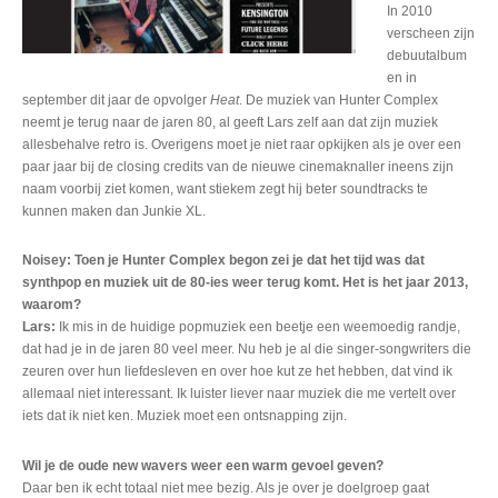
In 2010
verscheen zijn
debuutalbum
en in
september dit jaar de opvolger
Heat
. De muziek van Hunter Complex
neemt je terug naar de jaren 80, al geeft Lars zelf aan dat zijn muziek
allesbehalve retro is. Overigens moet je niet raar opkijken als je over een
paar jaar bij de closing credits van de nieuwe cinemaknaller ineens zijn
naam voorbij ziet komen, want stiekem zegt hij beter soundtracks te
kunnen maken dan Junkie XL.
Noisey: Toen je Hunter Complex begon zei je dat het tijd was dat
synthpop en muziek uit de 80-ies weer terug komt. Het is het jaar 2013,
waarom?
Lars:
Ik mis in de huidige popmuziek een beetje een weemoedig randje,
dat had je in de jaren 80 veel meer. Nu heb je al die singer-songwriters die
zeuren over hun liefdesleven en over hoe kut ze het hebben, dat vind ik
allemaal niet interessant. Ik luister liever naar muziek die me vertelt over
iets dat ik niet ken. Muziek moet een ontsnapping zijn.
Wil je de oude new wavers weer een warm gevoel geven?
Daar ben ik echt totaal niet mee bezig. Als je over je doelgroep gaat