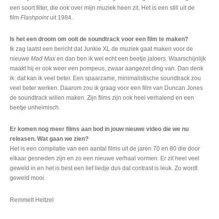
een soort filter, die ook over mijn muziek heen zit. Het is een still uit de
film
Flashpoint
uit 1984.
Is het een droom om ooit de soundtrack voor een film te maken?
Ik zag laatst een bericht dat Junkie XL de muziek gaat maken voor de
nieuwe
Mad Max
en dan ben ik wel echt een beetje jaloers. Waarschijnlijk
maakt hij er ook weer een pompeus, zwaar aangezet ding van. Dan denk
ik: dat kan ik veel beter. Een spaarzame, minimalistische soundtrack zou
veel beter werken. Daarom zou ik graag voor een film van Duncan Jones
de soundtrack willen maken. Zijn films zijn ook heel verhalend en een
beetje unheimisch.
Er komen nog meer films aan bod in jouw nieuwe video die we nu
releasen. Wat gaan we zien?
Het is een compilatie van een aantal films uit de jaren 70 en 80 die door
elkaar gesneden zijn en zo een nieuwe verhaal vormen. Er zit heel veel
geweld in en het is best een lief liedje dus dat contrast is leuk. Zo wordt
geweld mooi.
Remmelt Heltzel