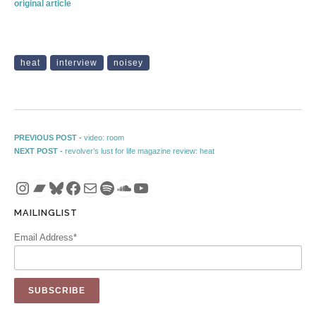
original article
heat
interview
noisey
Post navigation
Previous post:
PREVIOUS POST -
video: room
Next post:
NEXT POST -
revolver’s lust for life magazine review: heat
Instagram
Bandcamp
Bluesky
Facebook
Mail
Spotify
SoundCloud
YouTube
MAILINGLIST
Email Address*