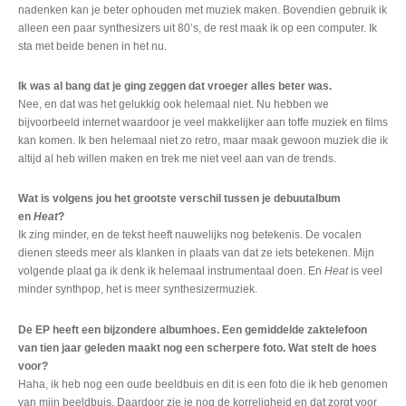
nadenken kan je beter ophouden met muziek maken. Bovendien gebruik ik
alleen een paar synthesizers uit 80’s, de rest maak ik op een computer. Ik
sta met beide benen in het nu.
Ik was al bang dat je ging zeggen dat vroeger alles beter was.
Nee, en dat was het gelukkig ook helemaal niet. Nu hebben we
bijvoorbeeld internet waardoor je veel makkelijker aan toffe muziek en films
kan komen. Ik ben helemaal niet zo retro, maar maak gewoon muziek die ik
altijd al heb willen maken en trek me niet veel aan van de trends.
Wat is volgens jou het grootste verschil tussen je debuutalbum
en
Heat
?
Ik zing minder, en de tekst heeft nauwelijks nog betekenis. De vocalen
dienen steeds meer als klanken in plaats van dat ze iets betekenen. Mijn
volgende plaat ga ik denk ik helemaal instrumentaal doen. En
Heat
is veel
minder synthpop, het is meer synthesizermuziek.
De EP heeft een bijzondere albumhoes. Een gemiddelde zaktelefoon
van tien jaar geleden maakt nog een scherpere foto. Wat stelt de hoes
voor?
Haha, ik heb nog een oude beeldbuis en dit is een foto die ik heb genomen
van mijn beeldbuis. Daardoor zie je nog de korreligheid en dat zorgt voor