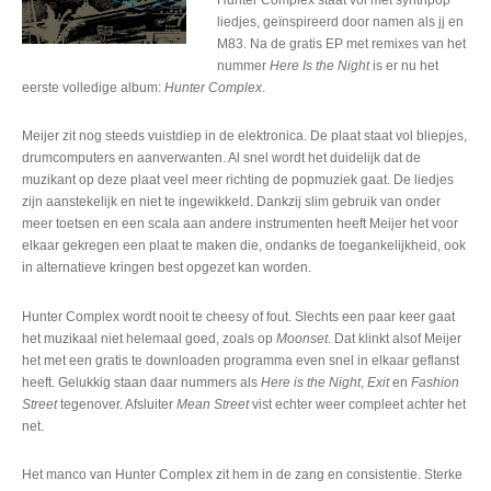
liedjes, geïnspireerd door namen als jj en
M83. Na de gratis EP met remixes van het
nummer
Here Is the Night
is er nu het
eerste volledige album:
Hunter Complex
.
Meijer zit nog steeds vuistdiep in de elektronica. De plaat staat vol bliepjes,
drumcomputers en aanverwanten. Al snel wordt het duidelijk dat de
muzikant op deze plaat veel meer richting de popmuziek gaat. De liedjes
zijn aanstekelijk en niet te ingewikkeld. Dankzij slim gebruik van onder
meer toetsen en een scala aan andere instrumenten heeft Meijer het voor
elkaar gekregen een plaat te maken die, ondanks de toegankelijkheid, ook
in alternatieve kringen best opgezet kan worden.
Hunter Complex wordt nooit te cheesy of fout. Slechts een paar keer gaat
het muzikaal niet helemaal goed, zoals op
Moonset
. Dat klinkt alsof Meijer
het met een gratis te downloaden programma even snel in elkaar geflanst
heeft. Gelukkig staan daar nummers als
Here is the Night
,
Exit
en
Fashion
Street
tegenover. Afsluiter
Mean Street
vist echter weer compleet achter het
net.
Het manco van Hunter Complex zit hem in de zang en consistentie. Sterke