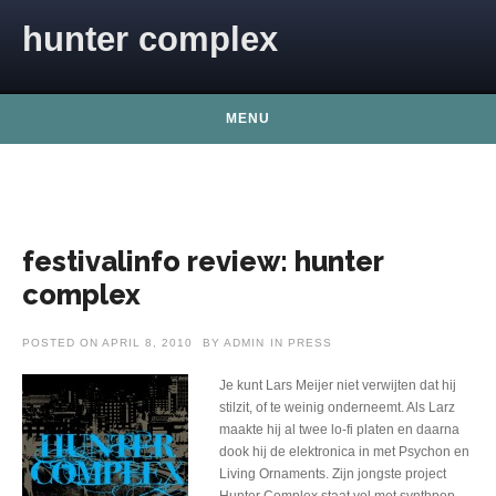
Skip to content
hunter complex
MENU
festivalinfo review: hunter
complex
POSTED ON
APRIL 8, 2010
BY
ADMIN
IN
PRESS
Je kunt Lars Meijer niet verwijten dat hij
stilzit, of te weinig onderneemt. Als Larz
maakte hij al twee lo-fi platen en daarna
dook hij de elektronica in met Psychon en
Living Ornaments. Zijn jongste project
Hunter Complex staat vol met synthpop