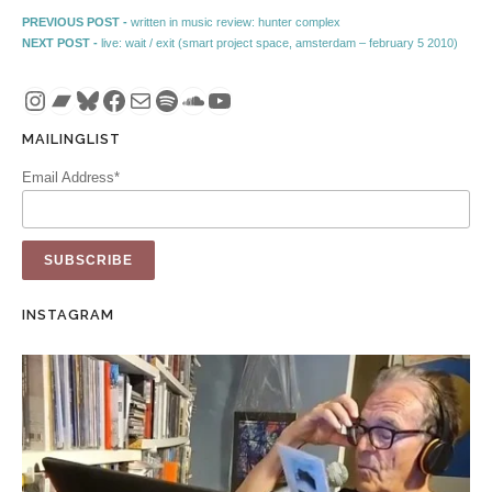
Post navigation
Previous post:
PREVIOUS POST -
written in music review: hunter complex
Next post:
NEXT POST -
live: wait / exit (smart project space, amsterdam – february 5 2010)
Instagram
Bandcamp
Bluesky
Facebook
Mail
Spotify
SoundCloud
YouTube
MAILINGLIST
Email Address*
INSTAGRAM