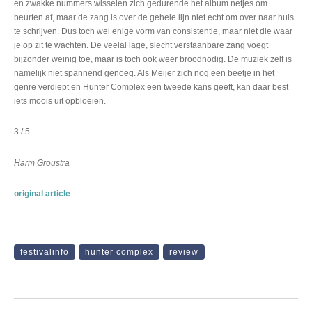
en zwakke nummers wisselen zich gedurende het album netjes om
beurten af, maar de zang is over de gehele lijn niet echt om over naar huis
te schrijven. Dus toch wel enige vorm van consistentie, maar niet die waar
je op zit te wachten. De veelal lage, slecht verstaanbare zang voegt
bijzonder weinig toe, maar is toch ook weer broodnodig. De muziek zelf is
namelijk niet spannend genoeg. Als Meijer zich nog een beetje in het
genre verdiept en Hunter Complex een tweede kans geeft, kan daar best
iets moois uit opbloeien.
3 / 5
Harm Groustra
original article
festivalinfo
hunter complex
review