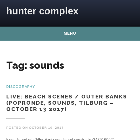
Skip to content
hunter complex
MENU
Tag:
sounds
DISCOGRAPHY
LIVE: BEACH SCENES / OUTER BANKS
(POPRONDE, SOUNDS, TILBURG –
OCTOBER 13 2017)
POSTED ON
OCTOBER 19, 2017
[soundcloud url=”https://api.soundcloud.com/tracks/347516092″