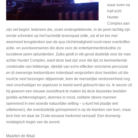
waar even na
half acht
Hunter
Complex aan
zijn set begint. Iedereen die, zoals ondergetekende, in de jaren tachtig zijn
eerste schreden op het hachelijk levenspad zette, zal af en toe met
weemoed terugdenken aan de qua clichématigheid nooit meer overtroffen
actie- en avonturenseries die deze voor de entertainmentindustrie zo
lucratieve jaren opluisterden. Zulks geldt in elk geval duidelijk voor de man
achter Hunter Complex, want deze laat zijn voor die tijd zo kenmerkende
combinatie van blikkerige, rijkelijk van echo-effecten voorziene percussie
en ijl-zweverige toetsenlijnen inderdaad vergezellen door beelden uit die
nooit te veel bezongen stijlperiode, toen de menselijke verdorvenheid nog
veel onschuldiger en argelozer in beeld werd gebracht dan nu. In wezen zit
hij gewoon een nieuwe soundtrack te maken bij deze klassieke beelden
(politie-achtervolgingen, deernes in nood, solitaire stoere mannen
opererend in een woeste natuurlijke setting – u kunt het plaatje wel
uittekenen), die overduidelijk geïnspireerd is op de klanken van toen, maar
toch hier en daar de 21ste-eeuwse herkomst verraadt. Een dromerig-
nostalgisch begin van de avond.
Maarten de Waal