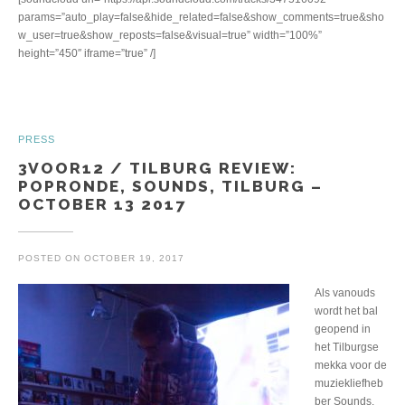
params=”auto_play=false&hide_related=false&show_comments=true&sho
w_user=true&show_reposts=false&visual=true” width=”100%”
height=”450″ iframe=”true” /]
PRESS
3VOOR12 / TILBURG REVIEW:
POPRONDE, SOUNDS, TILBURG –
OCTOBER 13 2017
POSTED ON
OCTOBER 19, 2017
Als vanouds
wordt het bal
geopend in
het Tilburgse
mekka voor de
muziekliefheb
ber Sounds,