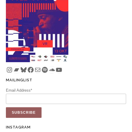
Instagram
Bandcamp
Bluesky
Facebook
Mail
Spotify
SoundCloud
YouTube
MAILINGLIST
Email Address*
INSTAGRAM