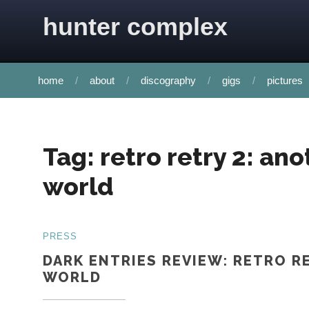
Skip to content
hunter complex
home
about
discography
gigs
pictures
Tag:
retro retry 2: an
world
PRESS
DARK ENTRIES REVIEW: RETRO R
WORLD