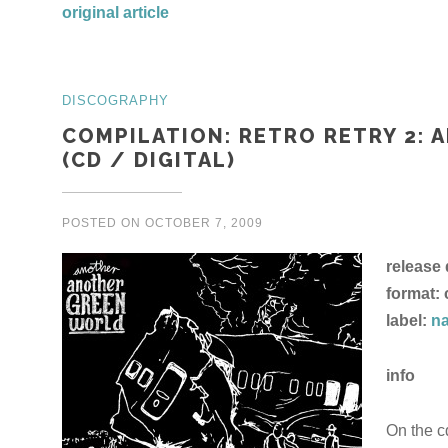
original article
DISCOGRAPHY
COMPILATION: RETRO RETRY 2:
(CD / DIGITAL)
POSTED ON
OCTOBER 7, 2009
release 
format: c
label:
n
info
On the 