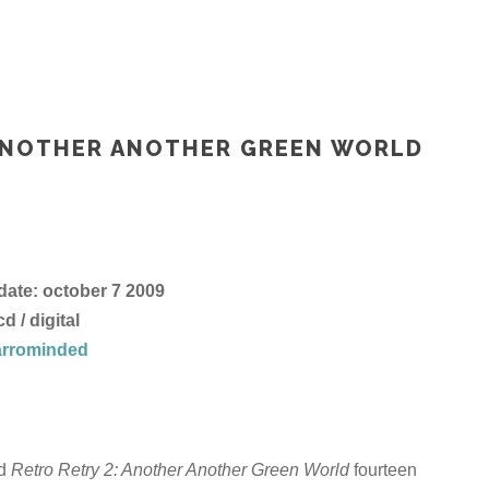
 ANOTHER ANOTHER GREEN WORLD
date: october 7 2009
d / digital
arrominded
cd
Retro Retry 2: Another Another Green World
fourteen