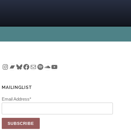
Instagram
Bandcamp
Bluesky
Facebook
Mail
Spotify
SoundCloud
YouTube
MAILINGLIST
Email Address*