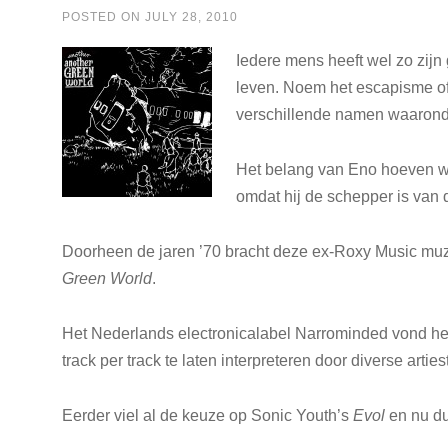
POSTED ON
JULY 28, 2010
Iedere mens heeft wel zo zijn 
leven. Noem het escapisme of 
verschillende namen waarond
Het belang van Eno hoeven w
omdat hij de schepper is van
Doorheen de jaren ’70 bracht deze ex-Roxy Music muz
Green World
.
Het Nederlands electronicalabel Narrominded vond het
track per track te laten interpreteren door diverse arties
Eerder viel al de keuze op Sonic Youth’s
Evol
en nu du