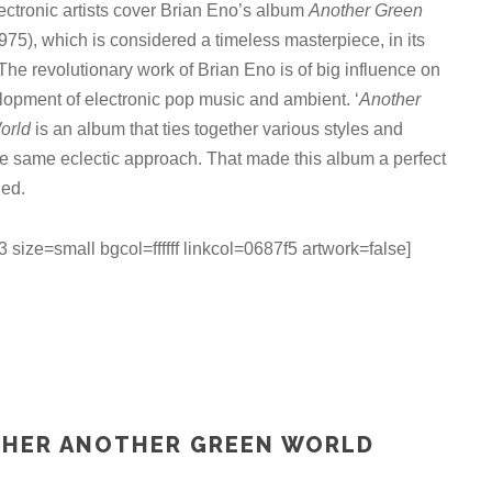
ectronic artists cover Brian Eno’s album
Another Green
975), which is considered a timeless masterpiece, in its
 The revolutionary work of Brian Eno is of big influence on
lopment of electronic pop music and ambient. ‘
Another
orld
is an album that ties together various styles and
the same eclectic approach. That made this album a perfect
ded.
e=small bgcol=ffffff linkcol=0687f5 artwork=false]
 ANOTHER GREEN WORLD (CD / DIGITAL)”
THER ANOTHER GREEN WORLD