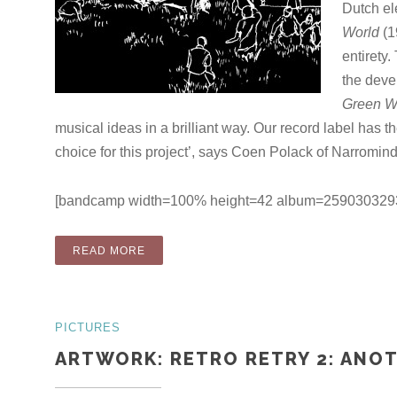
Dutch el
World
(1
entirety.
the deve
Green W
musical ideas in a brilliant way. Our record label has 
choice for this project’, says Coen Polack of Narromin
[bandcamp width=100% height=42 album=2590303293 siz
“COMPILATION: RETRO RETRY 2: ANOTHER
READ MORE
PICTURES
ARTWORK: RETRO RETRY 2: ANO