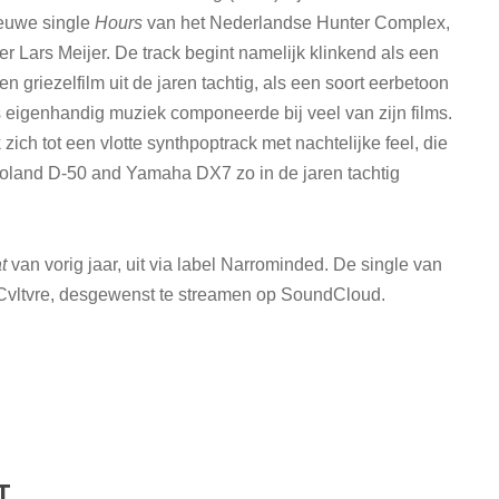
ieuwe single
Hours
van het Nederlandse Hunter Complex,
r Lars Meijer. De track begint namelijk klinkend als een
n griezelfilm uit de jaren tachtig, als een soort eerbetoon
 eigenhandig muziek componeerde bij veel van zijn films.
zich tot een vlotte synthpoptrack met nachtelijke feel, die
Roland D-50 and Yamaha DX7 zo in de jaren tachtig
t
van vorig jaar, uit via label Narrominded. De single van
g Cvltvre, desgewenst te streamen op SoundCloud.
T