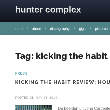
Skip to content
hunter complex
home
about
discography
gigs
pictures
Tag:
kicking the habit
PRESS
KICKING THE HABIT REVIEW: HO
POSTED ON
MAY 14, 2014
De beelden uit John Carpente