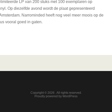
elimiteerde LP van 200 stuks met 100 exemplaren op
inyl. Op diezelfde avond wordt de plaat gepresenteerd
 Amsterdam. Narrominded heeft nog veel meer moois op de
s vooral goed in gaten.
Copyright © 2026 . All rights reserved.
Proudly powered by WordPress