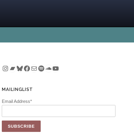
Instagram
Bandcamp
Bluesky
Facebook
Mail
Spotify
SoundCloud
YouTube
MAILINGLIST
Email Address*