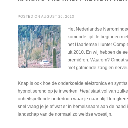
POSTED ON
AUGUST 26, 2013
Het Nederlandse Narrominded 
komende tijd, te beginnen met
het Haarlemse Hunter Compl
uit 2010. En wij hebben de ee
premièren. Waarom? Omdat we
met galmende zang en nerve
Knap is ook hoe de onderkoelde elektronica en synths n
hypnotiserend op je inwerken.
Heat
staat vol van zulke
onheilspellende ondertoon waar je naar blijft terugkeren
snel vraag je je af wat er in hemelsnaam aan de hand is
landschap van de normaal zo weidse woestijn.