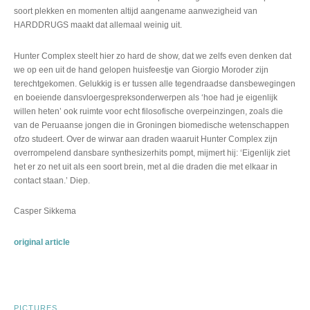
soort plekken en momenten altijd aangename aanwezigheid van
HARDDRUGS maakt dat allemaal weinig uit.
Hunter Complex steelt hier zo hard de show, dat we zelfs even denken dat
we op een uit de hand gelopen huisfeestje van Giorgio Moroder zijn
terechtgekomen. Gelukkig is er tussen alle tegendraadse dansbewegingen
en boeiende dansvloergespreksonderwerpen als ‘hoe had je eigenlijk
willen heten’ ook ruimte voor echt filosofische overpeinzingen, zoals die
van de Peruaanse jongen die in Groningen biomedische wetenschappen
ofzo studeert. Over de wirwar aan draden waaruit Hunter Complex zijn
overrompelend dansbare synthesizerhits pompt, mijmert hij: ‘Eigenlijk ziet
het er zo net uit als een soort brein, met al die draden die met elkaar in
contact staan.’ Diep.
Casper Sikkema
original article
PICTURES