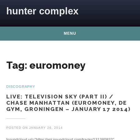
Skip to content
hunter complex
MENU
Tag:
euromoney
DISCOGRAPHY
LIVE: TELEVISION SKY (PART II) /
CHASE MANHATTAN (EUROMONEY, DE
GYM, GRONINGEN – JANUARY 17 2014)
POSTED ON
JANUARY 26, 2014
[soundcloud url=”https://api.soundcloud.com/tracks/131380932″