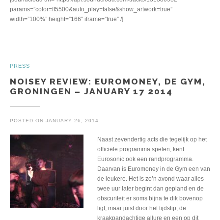
params=”color=ff5500&auto_play=false&show_artwork=true”
width=”100%” height=”166″ iframe=”true” /]
PRESS
NOISEY REVIEW: EUROMONEY, DE GYM,
GRONINGEN – JANUARY 17 2014
POSTED ON
JANUARY 26, 2014
Naast zevendertig acts die tegelijk op het
officiële programma spelen, kent
Eurosonic ook een randprogramma.
Daarvan is Euromoney in de Gym een van
de leukere. Het is zo’n avond waar alles
twee uur later begint dan gepland en de
obscuriteit er soms bijna te dik bovenop
ligt, maar juist door het tijdstip, de
kraakpandachtige allure en een op dit