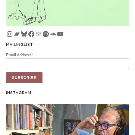
Instagram
Bandcamp
Bluesky
Facebook
Mail
Spotify
SoundCloud
YouTube
MAILINGLIST
Email Address*
INSTAGRAM