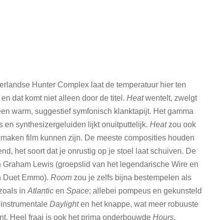
rlandse Hunter Complex laat de temperatuur hier ten
en dat komt niet alleen door de titel.
Heat
wentelt, zwelgt
en warm, suggestief symfonisch klanktapijt. Het gamma
n synthesizergeluiden lijkt onuitputtelijk.
Heat
zou ook
 maken film kunnen zijn. De meeste composities houden
, het soort dat je onrustig op je stoel laat schuiven. De
van Graham Lewis (groepslid van het legendarische Wire en
 en Duet Emmo).
Room
zou je zelfs bijna bestempelen als
zoals in
Atlantic
en
Space
; allebei pompeus en gekunsteld
, instrumentale
Daylight
en het knappe, wat meer robuuste
ont. Heel fraai is ook het prima onderbouwde
Hours
,