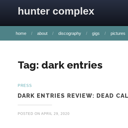
Skip to content
hunter complex
home
about
discography
gigs
pictures
Tag:
dark entries
PRESS
DARK ENTRIES REVIEW: DEAD CA
POSTED ON
APRIL 29, 2020