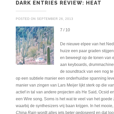
DARK ENTRIES REVIEW: HEAT
POSTED ON
SEPTEMBER 26, 2013
7 / 10
De nieuwe elpee van het Nede
huize een paar graden stijgen 
en beweegt op de tonen van e
aan keyboards, drummachines e
de soundtrack van een nog te
op een subtiele manier een onderhuidse spanning levend
manier van zingen van Lars Meijer lijkt sterk op die 
actief in tal van andere projecten als He Said, Ocsid
een Wire song. Soms is het wat te veel van het goede 
waarbij de synthesizers vrij baan krijgen. In het mooie
China Rain
wordt alles iets beter gedoseerd en dat lo