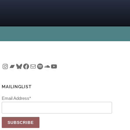
Instagram
Bandcamp
Bluesky
Facebook
Mail
Spotify
SoundCloud
YouTube
MAILINGLIST
Email Address*