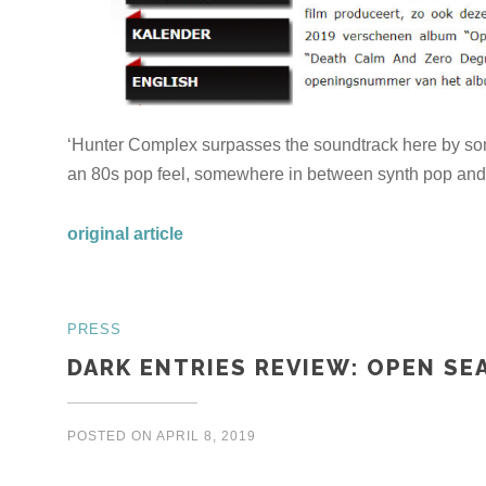
‘Hunter Complex surpasses the soundtrack here by so
an 80s pop feel, somewhere in between synth pop and i
original article
PRESS
DARK ENTRIES REVIEW: OPEN SE
POSTED ON
APRIL 8, 2019