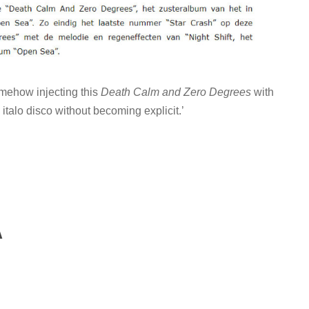
mehow injecting this
Death Calm and Zero Degrees
with
talo disco without becoming explicit.’
A