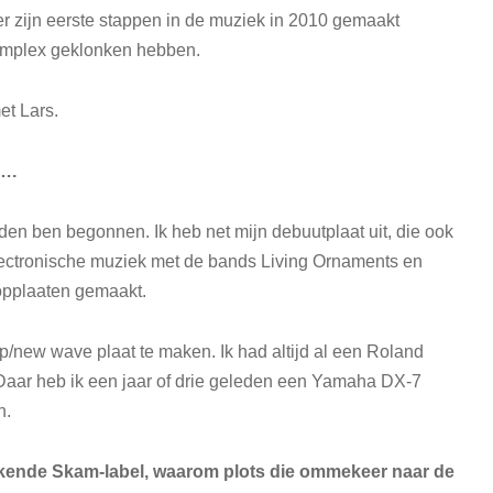
r zijn eerste stappen in de muziek in 2010 gemaakt
Complex geklonken hebben.
et Lars.
….
eden ben begonnen. Ik heb net mijn debuutplaat uit, die ook
ectronische muziek met de bands Living Ornaments en
popplaaten gemaakt.
op/new wave plaat te maken. Ik had altijd al een Roland
t. Daar heb ik een jaar of drie geleden een Yamaha DX-7
n.
bekende Skam-label, waarom plots die ommekeer naar de