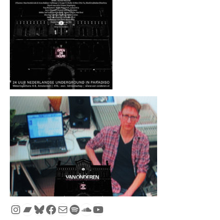
Instagram
Bandcamp
Bluesky
Facebook
Mail
Spotify
SoundCloud
YouTube