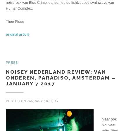
noiserock van Blue Crime, dansen op de lichtvoetige synthwave van
Hunter Complex.
Theo Ploeg
original article
PRESS
NOISEY NEDERLAND REVIEW: VAN
ONDEREN, PARADISO, AMSTERDAM –
JANUARY 7 2017
POSTED ON
JANUARY 10, 2017
Maar ook
Nouveau
Vélo, Blue