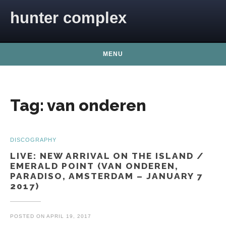
Skip to content
hunter complex
MENU
Tag:
van onderen
DISCOGRAPHY
LIVE: NEW ARRIVAL ON THE ISLAND /
EMERALD POINT (VAN ONDEREN,
PARADISO, AMSTERDAM – JANUARY 7
2017)
POSTED ON
APRIL 19, 2017