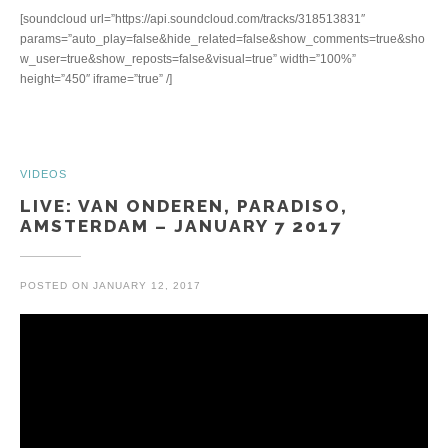
[soundcloud url=”https://api.soundcloud.com/tracks/318513831″
params=”auto_play=false&hide_related=false&show_comments=true&sho
w_user=true&show_reposts=false&visual=true” width=”100%”
height=”450″ iframe=”true” /]
VIDEOS
LIVE: VAN ONDEREN, PARADISO,
AMSTERDAM – JANUARY 7 2017
POSTED ON
JANUARY 12, 2017