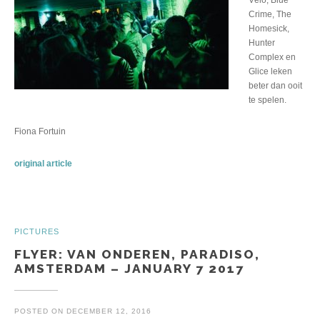
Crime, The
Homesick,
Hunter
Complex en
Glice leken
beter dan ooit
te spelen.
Fiona Fortuin
original article
PICTURES
FLYER: VAN ONDEREN, PARADISO,
AMSTERDAM – JANUARY 7 2017
POSTED ON
DECEMBER 12, 2016