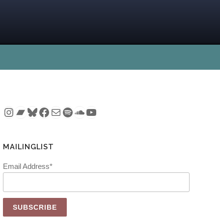
Instagram
Bandcamp
Bluesky
Facebook
Mail
Spotify
SoundCloud
YouTube
MAILINGLIST
Email Address*