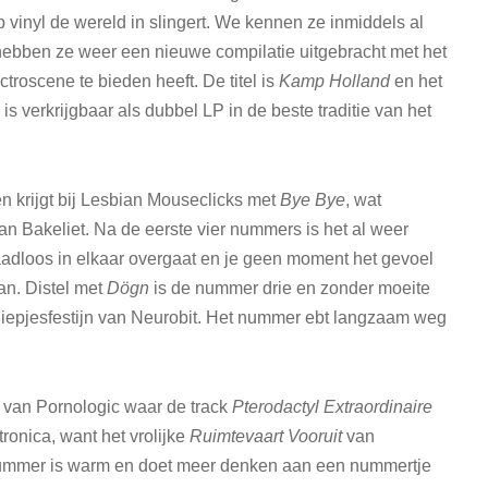
p vinyl de wereld in slingert. We kennen ze inmiddels al
 hebben ze weer een nieuwe compilatie uitgebracht met het
troscene te bieden heeft. De titel is
Kamp Holland
en het
g is verkrijgbaar als dubbel LP in de beste traditie van het
n krijgt bij Lesbian Mouseclicks met
Bye Bye
, wat
an Bakeliet. Na de eerste vier nummers is het al weer
naadloos in elkaar overgaat en je geen moment het gevoel
an. Distel met
Dögn
is de nummer drie en zonder moeite
bliepjesfestijn van Neurobit. Het nummer ebt langzaam weg
 van Pornologic waar de track
Pterodactyl Extraordinaire
ronica, want het vrolijke
Ruimtevaart Vooruit
van
t nummer is warm en doet meer denken aan een nummertje