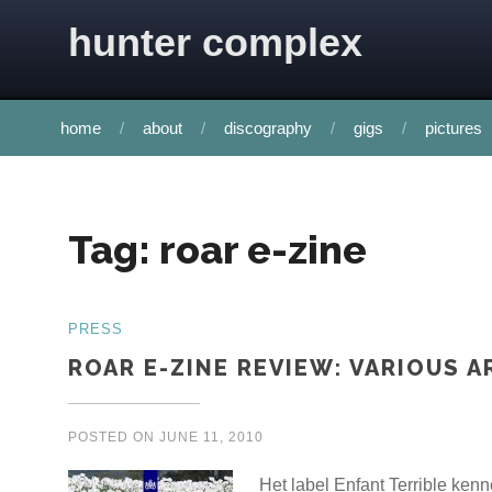
Skip to content
hunter complex
home
about
discography
gigs
pictures
Tag:
roar e-zine
PRESS
ROAR E-ZINE REVIEW: VARIOUS 
POSTED ON
JUNE 11, 2010
Het label Enfant Terrible ke