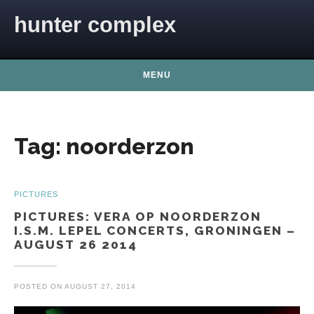
Skip to content
hunter complex
MENU
Tag:
noorderzon
PICTURES
PICTURES: VERA OP NOORDERZON
I.S.M. LEPEL CONCERTS, GRONINGEN –
AUGUST 26 2014
POSTED ON
AUGUST 27, 2014