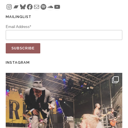
Instagram
Bandcamp
Bluesky
Facebook
Mail
Spotify
SoundCloud
YouTube
MAILINGLIST
Email Address*
INSTAGRAM