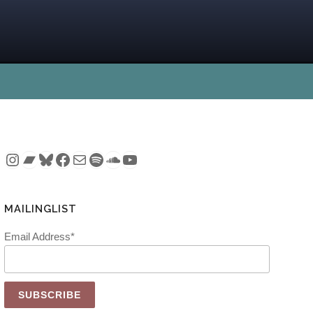
Instagram
Bandcamp
Bluesky
Facebook
Mail
Spotify
SoundCloud
YouTube
MAILINGLIST
Email Address*