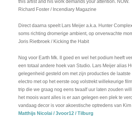
this artist and his work demands your attention. NOW.
Richard Foster / Incendiary Magazine
Direct daarna speelt Lars Meijer a.k.a. Hunter Complex
soms richting dromerige ambient, op onverwachte mo
Joris Rietbroek / Kicking the Habit
Nog voor Earth Mk. II goed en wel het podium heeft v
een totaal andere hoek van Studio. Lars Meijer alias 
gelegenheid gesteld om met zijn producties de laatste 
electro met op het eerste oog volstrekt willekeurige fil
trip die we graag nog eens twaalf uur laten zouden wil
het moois want alles is er aan gelegen een plek te v
vandaag decor is voor akoestische optredens van Kim 
Matthijs Nicolai / 3voor12 / Tilburg