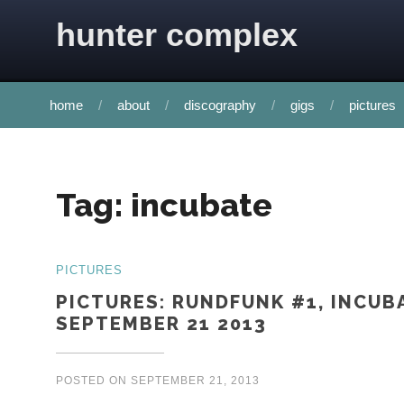
Skip to content
hunter complex
home
about
discography
gigs
pictures
Tag:
incubate
PICTURES
PICTURES: RUNDFUNK #1, INCUBA
SEPTEMBER 21 2013
POSTED ON
SEPTEMBER 21, 2013