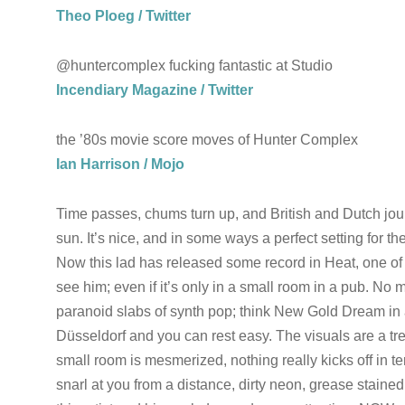
Theo Ploeg / Twitter
@huntercomplex fucking fantastic at Studio
Incendiary Magazine / Twitter
the ’80s movie score moves of Hunter Complex
Ian Harrison / Mojo
Time passes, chums turn up, and British and Dutch journ
sun. It’s nice, and in some ways a perfect setting for t
Now this lad has released some record in Heat, one of o
see him; even if it’s only in a small room in a pub. No 
paranoid slabs of synth pop; think New Gold Dream in a
Düsseldorf and you can rest easy. The visuals are a tre
small room is mesmerized, nothing really kicks off in ter
snarl at you from a distance, dirty neon, grease stained