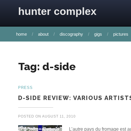
Skip to content
hunter complex
home
about
discography
gigs
pictures
Tag:
d-side
PRESS
D-SIDE REVIEW: VARIOUS ARTIS
POSTED ON
AUGUST 11, 2010
L’autre pays du fromage est a