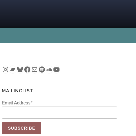
Instagram
Bandcamp
Bluesky
Facebook
Mail
Spotify
SoundCloud
YouTube
MAILINGLIST
Email Address*