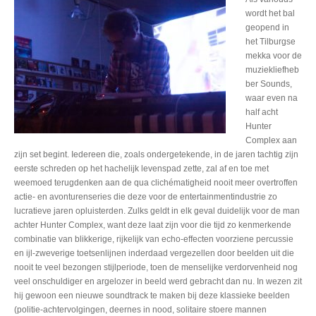
wordt het bal
geopend in
het Tilburgse
mekka voor de
muziekliefheb
ber Sounds,
waar even na
half acht
Hunter
Complex aan
zijn set begint. Iedereen die, zoals ondergetekende, in de jaren tachtig zijn
eerste schreden op het hachelijk levenspad zette, zal af en toe met
weemoed terugdenken aan de qua clichématigheid nooit meer overtroffen
actie- en avonturenseries die deze voor de entertainmentindustrie zo
lucratieve jaren opluisterden. Zulks geldt in elk geval duidelijk voor de man
achter Hunter Complex, want deze laat zijn voor die tijd zo kenmerkende
combinatie van blikkerige, rijkelijk van echo-effecten voorziene percussie
en ijl-zweverige toetsenlijnen inderdaad vergezellen door beelden uit die
nooit te veel bezongen stijlperiode, toen de menselijke verdorvenheid nog
veel onschuldiger en argelozer in beeld werd gebracht dan nu. In wezen zit
hij gewoon een nieuwe soundtrack te maken bij deze klassieke beelden
(politie-achtervolgingen, deernes in nood, solitaire stoere mannen