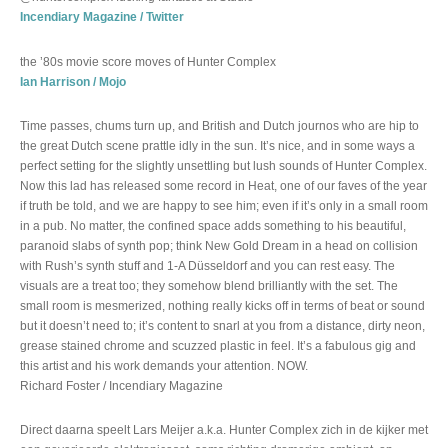
Incendiary Magazine / Twitter
the ’80s movie score moves of Hunter Complex
Ian Harrison / Mojo
Time passes, chums turn up, and British and Dutch journos who are hip to
the great Dutch scene prattle idly in the sun. It’s nice, and in some ways a
perfect setting for the slightly unsettling but lush sounds of Hunter Complex.
Now this lad has released some record in Heat, one of our faves of the year
if truth be told, and we are happy to see him; even if it’s only in a small room
in a pub. No matter, the confined space adds something to his beautiful,
paranoid slabs of synth pop; think New Gold Dream in a head on collision
with Rush’s synth stuff and 1-A Düsseldorf and you can rest easy. The
visuals are a treat too; they somehow blend brilliantly with the set. The
small room is mesmerized, nothing really kicks off in terms of beat or sound
but it doesn’t need to; it’s content to snarl at you from a distance, dirty neon,
grease stained chrome and scuzzed plastic in feel. It’s a fabulous gig and
this artist and his work demands your attention. NOW.
Richard Foster / Incendiary Magazine
Direct daarna speelt Lars Meijer a.k.a. Hunter Complex zich in de kijker met