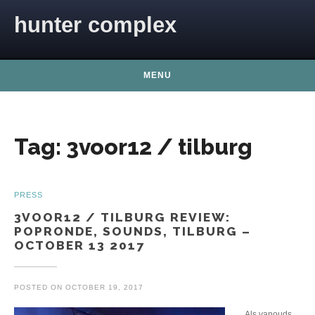
Skip to content
hunter complex
MENU
Tag:
3voor12 / tilburg
PRESS
3VOOR12 / TILBURG REVIEW:
POPRONDE, SOUNDS, TILBURG –
OCTOBER 13 2017
POSTED ON
OCTOBER 19, 2017
Als vanouds