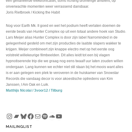
een gevarieerde elektronicaset, soms richting dromerige ambient, op
onverwachte momenten weer verrassend dansbaar.
Joris Rietbroek / Kicking the Habit
Nog voor Earth Mk. II goed en wel het podium heeft verlaten doemen de
eerste beats van Hunter Complex op uit een totaal andere hoek van Studio.
Lars Meijer alias Hunter Complex is door zijn label Narrominded in de
gelegenheid gesteld om met zijn producties de laatste slapers wakker te
krijgen. Meijer combineert zijn knappe electro met op het eerste oog
volstrekt willekeurige filmbeelden. Dit alles leidt tot een bij vlagen
hypnotiserende trip die we graag nog eens twaalf uur laten zouden willen
ondergaan. Lang kunnen we echter niet stil staan bij het moois want alles
is er aan gelegen een plek te veroveren in de huiskamer van Snowstar
Records die vandaag decor is voor akoestische optredens van Kim
Janssen, I Am Oak en Luik.
Matthijs Nicolai / 3voor12 / Tilburg
Instagram
Bandcamp
Bluesky
Facebook
Mail
Spotify
SoundCloud
YouTube
MAILINGLIST