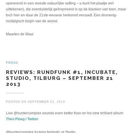
opererend in een woeste natuurlijke setting – u kunt het plaatje wel
uittekenen), die overduidelijk geïnspireerd is op de klanken van toen, maar
toch hier en daar de 21ste-eeuwse herkomst verraadt. Een dromerig-
nostalgisch begin van de avond.
Maarten de Waal
PRESS
REVIEWS: RUNDFUNK #1, INCUBATE,
STUDIO, TILBURG – SEPTEMBER 21
2013
POSTED ON
SEPTEMBER 21, 2013
Live @huntercomplex sounds even better than on his new brilliant album
Theo Ploeg / Twitter
@huntercomplex fucking fantastic at Studio